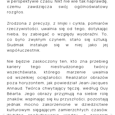
w perspektywie czasu. Nikt nie wie tak naprawdę,
czemu zawdzięcza swój ogólnoświatowy
rozgłos.
Zrodzona z precyzji, z linijki i cyrkla, pomiarów
rzeczywistości, uwalnia się od tego, dotykając
nieba, by zabiegać o względy wyobraźni. To,
co było zwykłym czynem, stało się sztuką.
Siudmak instaluje się w niej jako jej
współuczestnik.
Nie będzie zaskoczony ten, kto zna przebieg
kariery tego niestrudzonego twórcy
wszechświata, którego marzenie uwalnia
od wszelkiej ociężałości. Realizator obrazów
poza horyzontem, jak powiedział Jean-Jacques
Annaud. Twórca chwytający tęczę, według Guy
Béarta. Jego obrazy przyjmują na siebie rolę
znaków, wspinając się ku przyszłości, pozostają
jednak mocno zakorzenione w dziedzictwie
kulturowym sięgającym zamierzchłych czasów.