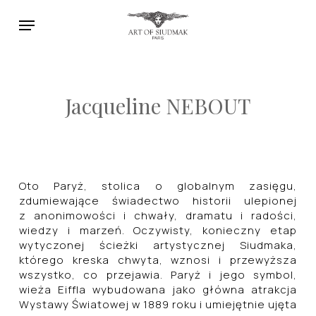
Skip
Menu
to
main
content
Jacqueline NEBOUT
Oto Paryż, stolica o globalnym zasięgu,
zdumiewające świadectwo historii ulepionej
z anonimowości i chwały, dramatu i radości,
wiedzy i marzeń.
Oczywisty, konieczny etap
wytyczonej ścieżki artystycznej Siudmaka,
którego kreska chwyta, wznosi i przewyższa
wszystko, co przejawia. Paryż i jego symbol,
wieża Eiffla wybudowana jako główna atrakcja
Wystawy Światowej w 1889 roku i umiejętnie ujęta