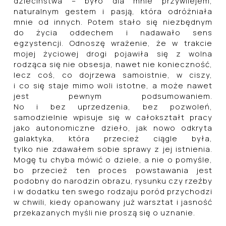
dzieciństwa – było dla mnie przywilejem,
naturalnym gestem i pasją, która odróżniała
mnie od innych. Potem stało się niezbędnym
do życia oddechem i nadawało sens
egzystencji. Odnoszę wrażenie, że w trakcie
mojej życiowej drogi pojawiła się z wolna
rodząca się nie obsesja, nawet nie konieczność,
lecz coś, co dojrzewa samoistnie, w ciszy,
i co się staje mimo woli istotne, a może nawet
jest pewnym podsumowaniem.
No i bez uprzedzenia, bez pozwoleń,
samodzielnie wpisuje się w całokształt pracy
jako autonomiczne dzieło, jak nowo odkryta
galaktyka, która przecież ciągle była,
tylko nie zdawałem sobie sprawy z jej istnienia.
Mogę tu chyba mówić o dziele, a nie o pomyśle,
bo przecież ten proces powstawania jest
podobny do narodzin obrazu, rysunku czy rzeźby
i w dodatku ten swego rodzaju poród przychodzi
w chwili, kiedy opanowany już warsztat i jasność
przekazanych myśli nie proszą się o uznanie.