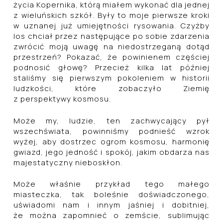
życia Kopernika, którą miałem wykonać dla jednej
z wieluńskich szkół. Były to moje pierwsze kroki
w uznanej już umiejętności rysowania. Czyżby
los chciał przez następujące po sobie zdarzenia
zwrócić moją uwagę na niedostrzeganą dotąd
przestrzeń? Pokazać, że powinienem częściej
podnosić głowę? Przecież kilka lat później
staliśmy się pierwszym pokoleniem w historii
ludzkości, które zobaczyło Ziemię
z perspektywy kosmosu.
Może my, ludzie, ten zachwycający pył
wszechświata, powinniśmy podnieść wzrok
wyżej, aby dostrzec ogrom kosmosu, harmonię
gwiazd, jego jedność i spokój, jakim obdarza nas
majestatyczny nieboskłon.
Może właśnie przykład tego małego
miasteczka, tak boleśnie doświadczonego,
uświadomi nam i innym jaśniej i dobitniej,
że można zapomnieć o zemście, sublimując