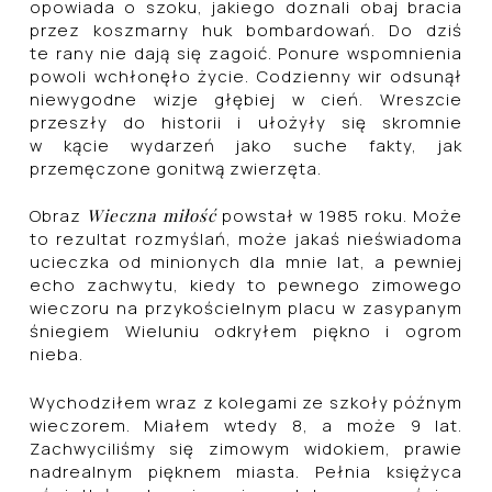
opowiada o szoku, jakiego doznali obaj bracia
przez koszmarny huk bombardowań. Do dziś
te rany nie dają się zagoić. Ponure wspomnienia
powoli wchłonęło życie. Codzienny wir odsunął
niewygodne wizje głębiej w cień. Wreszcie
przeszły do historii i ułożyły się skromnie
w kącie wydarzeń jako suche fakty, jak
przemęczone gonitwą zwierzęta.
Obraz
Wieczna miłość
powstał w 1985 roku. Może
to rezultat rozmyślań, może jakaś nieświadoma
ucieczka od minionych dla mnie lat, a pewniej
echo zachwytu, kiedy to pewnego zimowego
wieczoru na przykościelnym placu w zasypanym
śniegiem Wieluniu odkryłem piękno i ogrom
nieba.
Wychodziłem wraz z kolegami ze szkoły późnym
wieczorem. Miałem wtedy 8, a może 9 lat.
Zachwyciliśmy się zimowym widokiem, prawie
nadrealnym pięknem miasta. Pełnia księżyca