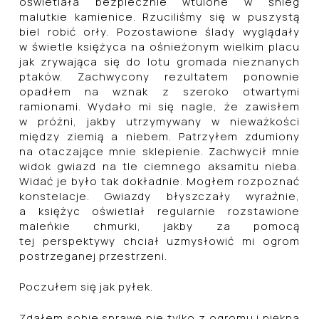
oświetlała bezpiecznie wtulone w śnieg
malutkie kamienice. Rzuciliśmy się w puszystą
biel robić orły. Pozostawione ślady wyglądały
w świetle księżyca na ośnieżonym wielkim placu
jak zrywająca się do lotu gromada nieznanych
ptaków. Zachwycony rezultatem ponownie
opadłem na wznak z szeroko otwartymi
ramionami. Wydało mi się nagle, że zawisłem
w próżni, jakby utrzymywany w nieważkości
między ziemią a niebem. Patrzyłem zdumiony
na otaczające mnie sklepienie. Zachwycił mnie
widok gwiazd na tle ciemnego aksamitu nieba.
Widać je było tak dokładnie. Mogłem rozpoznać
konstelacje. Gwiazdy błyszczały wyraźnie,
a księżyc oświetlał regularnie rozstawione
maleńkie chmurki, jakby za pomocą
tej perspektywy chciał uzmysłowić mi ogrom
postrzeganej przestrzeni.
Poczułem się jak pyłek.
Zdałem sobie sprawę nie tylko z ogromu i piękna