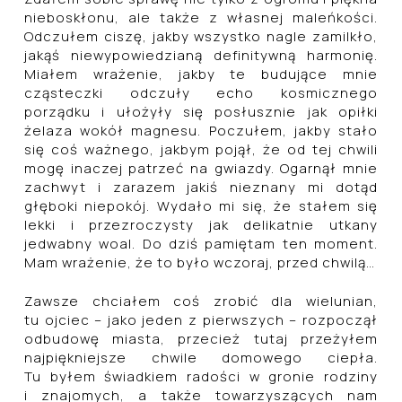
nieboskłonu, ale także z własnej maleńkości.
Odczułem ciszę, jakby wszystko nagle zamilkło,
jakąś niewypowiedzianą definitywną harmonię.
Miałem wrażenie, jakby te budujące mnie
cząsteczki odczuły echo kosmicznego
porządku i ułożyły się posłusznie jak opiłki
żelaza wokół magnesu. Poczułem, jakby stało
się coś ważnego, jakbym pojął, że od tej chwili
mogę inaczej patrzeć na gwiazdy. Ogarnął mnie
zachwyt i zarazem jakiś nieznany mi dotąd
głęboki niepokój. Wydało mi się, że stałem się
lekki i przezroczysty jak delikatnie utkany
jedwabny woal. Do dziś pamiętam ten moment.
Mam wrażenie, że to było wczoraj, przed chwilą…
Zawsze chciałem coś zrobić dla wielunian,
tu ojciec – jako jeden z pierwszych – rozpoczął
odbudowę miasta, przecież tutaj przeżyłem
najpiękniejsze chwile domowego ciepła.
Tu byłem świadkiem radości w gronie rodziny
i znajomych, a także towarzyszących nam