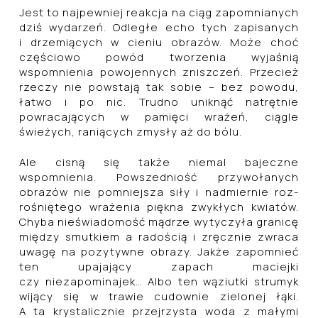
Jest to najpewniej reakcja na ciąg zapomnianych
dziś wydarzeń. Odległe echo tych zapisanych
i drzemiących w cieniu obrazów. Może choć
częściowo powód tworzenia wyjaśnią
wspomnienia powojennych zniszczeń. Przecież
rzeczy nie powstają tak sobie – bez powodu,
łatwo i po nic. Trudno uniknąć natrętnie
powracających w pamięci wrażeń, ciągle
świeżych, raniących zmysły aż do bólu.
Ale cisną się także niemal bajeczne
wspomnienia. Powszedniość przywołanych
obrazów nie pomniejsza siły i nadmiernie roz-
rośniętego wrażenia piękna zwykłych kwiatów.
Chyba nieświadomość mądrze wytyczyła granicę
między smutkiem a radością i zręcznie zwraca
uwagę na pozytywne obrazy. Jakże zapomnieć
ten upajający zapach maciejki
czy niezapominajek… Albo ten wąziutki strumyk
wijący się w trawie cudownie zielonej łąki.
A ta krystalicznie przejrzysta woda z małymi