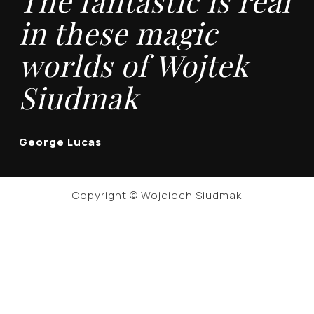
The fantastic is real
in these magic
worlds of Wojtek
Siudmak
George Lucas
Copyright © Wojciech Siudmak