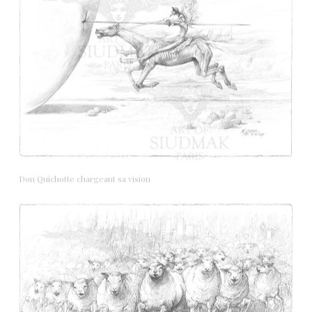
Don Quichotte Les comédiens
Don Quichotte chargeant sa vision