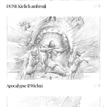
DUNE Kielich ambrozji
0
Apocalypse II Wieluń
0