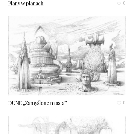
Plany w planach
0
DUNE „Zamyślone miasta”
0