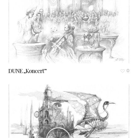
DUNE „Koncert”
0