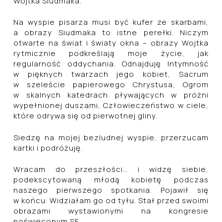
Wojtka Siudmaka.
Na wyspie pisarza musi być kufer ze skarbami,
a obrazy Siudmaka to istne perełki. Niczym
otwarte na świat i światy okna – obrazy Wojtka
rytmicznie podkreślają moje życie, jak
regularność oddychania. Odnajduję Intymność
w pięknych twarzach jego kobiet, Sacrum
w szeleście papierowego Chrystusa, Ogrom
w skalnych katedrach pływających w próżni
wypełnionej duszami, Człowieczeństwo w ciele,
które odrywa się od pierwotnej gliny.
Siedzę na mojej bezludnej wyspie, przerzucam
kartki i podróżuję.
Wracam do przeszłości… i widzę siebie,
podekscytowaną młodą kobietę podczas
naszego pierwszego spotkania. Pojawił się
w końcu. Widziałam go od tyłu. Stał przed swoimi
obrazami wystawionymi na kongresie
poświęconym SF.