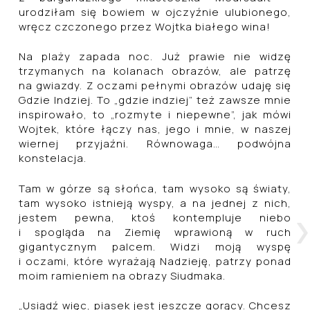
urodziłam się bowiem w ojczyźnie ulubionego,
wręcz czczonego przez Wojtka białego wina!
Na plaży zapada noc. Już prawie nie widzę
trzymanych na kolanach obrazów, ale patrzę
na gwiazdy. Z oczami pełnymi obrazów udaję się
Gdzie Indziej. To „gdzie indziej” też zawsze mnie
inspirowało, to „rozmyte i niepewne”, jak mówi
Wojtek, które łączy nas, jego i mnie, w naszej
wiernej przyjaźni. Równowaga… podwójna
konstelacja.
Tam w górze są słońca, tam wysoko są światy,
tam wysoko istnieją wyspy, a na jednej z nich,
jestem pewna, ktoś kontempluje niebo
i spogląda na Ziemię wprawioną w ruch
gigantycznym palcem. Widzi moją wyspę
i oczami, które wyrażają Nadzieję, patrzy ponad
moim ramieniem na obrazy Siudmaka.
„Usiądź więc, piasek jest jeszcze gorący. Chcesz