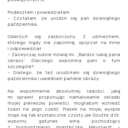
Podeszłam i powiedziałam:
– Czytałam, że urodził się pan dziesiątego
października.
Odwrócił się zaskoczony. Z uśmiechem,
którego nigdy nie zapomnę, spojrzał na mnie
i odpowiedział:
– Zazwyczaj ludzie mówią mi: „Bardzo lubię pana
obrazy”. Dlaczego wspomina pani o tym
szczególe?
– Dlatego, że też urodziłam się dziesiątego
października i uwielbiam pańskie obrazy.
Na wspomnienie absolutnej radości, jaką
mi sprawił, proponując namalowanie okładki
mojej pierwszej powieści, mogłabym wznieść
toast na jego cześć. Piasek na mojej wyspie
staje się tak krystalicznie czysty jak Goutte d’Or,
wyborny gatunek wina pochodzący
z burgundzkiego miasteczka Meursault –