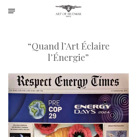
Skip
Menu
to
main
content
“Quand l’Art Éclaire
l’Énergie”